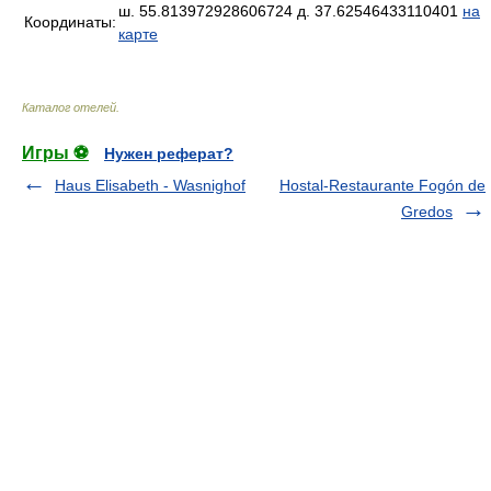
ш. 55.813972928606724 д. 37.62546433110401
на
Координаты:
карте
Каталог отелей
.
Игры ⚽
Нужен реферат?
Haus Elisabeth - Wasnighof
Hostal-Restaurante Fogón de
Gredos